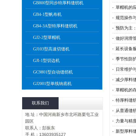
GB800型同步特厚料缝纫机
草帽机的
GB4-1型帆布机
规范操作
GB4-3A型特厚料缝纫机
预防为主
GJ2-2型草帽机
做好润滑
延长设备
GJ103型高速切缝机
季节性防
GJI-1型切边机
日常维护
GC9801型自动缝纫机
减少厚料
GJ2001型单线纳底机
草帽机的
特厚料缝
联系我们
从普通缝
地 址：中国河南新乡市北环路栗屯工业
力量与精
园区
联系人：彭振东
新型厚料
手 机：13603935127