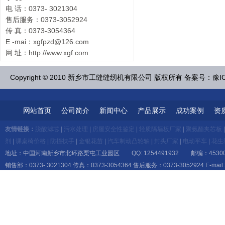
电 话：0373- 3021304
售后服务：0373-3052924
传 真：0373-3054364
E -mai：xgfpzd@126.com
网 址：http://www.xgf.com
Copyright © 2010 新乡市工缝缝纫机有限公司 版权所有 备案号：豫IC
网站首页
公司简介
新闻中心
产品展示
成功案例
资
友情链接：
脱酸滤芯
|
污水处理
|
房屋安全性鉴定
|
轻质隔墙板厂家
|
聚氨酯夹芯板
剂
|
课桌椅价格
|
防撞扶手
|
金银花苗
|
汽车制动凸轮轴
|
封头厂家
|
电动平车
|
花生
地址：中国河南新乡市北环路栗屯工业园区 QQ: 1254491932 邮编：45300
销售部：0373- 3021304 传真：0373-3054364 售后服务：0373-3052924 E-mail:x