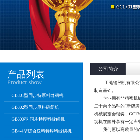
公司简介
产品列表
Product show
工缝缝纫机有限公司(
制造基础。
GB801型同步特厚料缝纫机
企业拥有**精密机械
二十余个品种的“新缝牌”
GB802型同步厚料缝纫机
机械展览会银奖，GC17
GB803型 同步特厚料缝纫机
纫机在国外享有一定声
我们愿以高质量的产
GB4-4型综合送料特厚料缝纫机